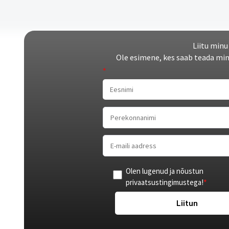
Liitu minu
Ole esimene, kes saab teada min
*
Olen lugenud ja nõustun
privaatsustingimustega
!
*
Liitun