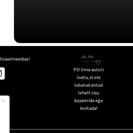
otsiaalmeedias!
I
PS! Ilma autori
n
loata, ei ole
s
lubatud antud
t
lehelt sisu
a
kopeerida ega
g
levitada!
r
a
m