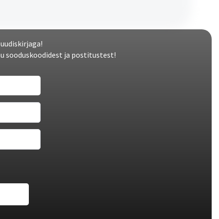
 uudiskirjaga!
u sooduskoodidest ja postitustest!