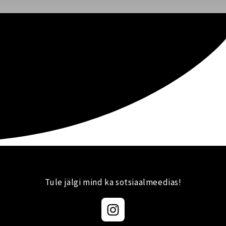
Tule jälgi mind ka sotsiaalmeedias!
I
n