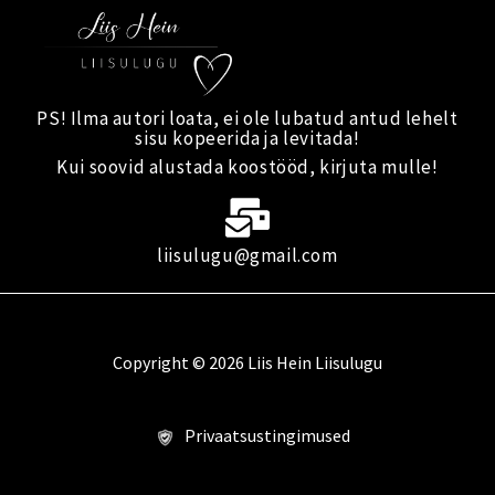
s
t
a
g
r
PS! Ilma autori loata, ei ole lubatud antud lehelt
sisu kopeerida ja levitada!
a
Kui soovid alustada koostööd, kirjuta mulle!
m
liisulugu@gmail.com
Copyright © 2026 Liis Hein Liisulugu
Privaatsustingimused