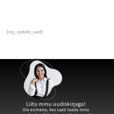
Skip
to
content
[rcp_update_card]
Liitu minu uudiskirjaga!
Ole esimene, kes saab teada minu