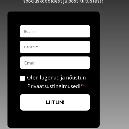
sooduskoodidest ja postitutustest!
Olen lugenud ja nõustun
Privaatsustingimused!
*
*
LIITUN!