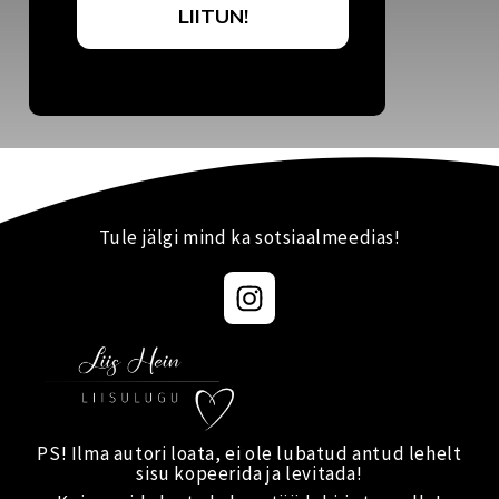
LIITUN!
Tule jälgi mind ka sotsiaalmeedias!
I
n
s
t
a
g
r
PS! Ilma autori loata, ei ole lubatud antud lehelt
sisu kopeerida ja levitada!
a