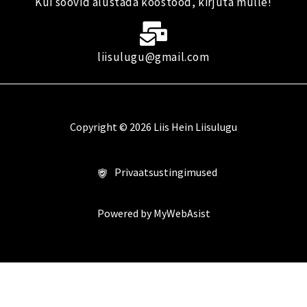
Kui soovid alustada koostööd, kirjuta mulle!
m
liisulugu@gmail.com
Copyright © 2026 Liis Hein Liisulugu
Privaatsustingimused
Powered by MyWebAsist